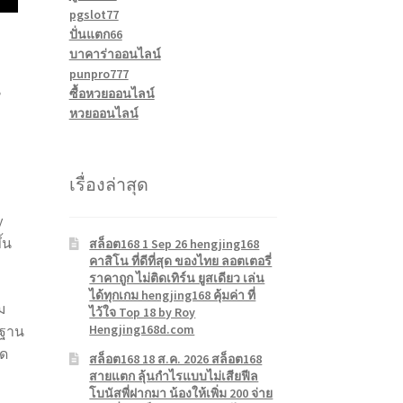
pgslot77
ปั่นแตก66
บาคาร่าออนไลน์
punpro777
น
ซื้อหวยออนไลน์
หวยออนไลน์
เรื่องล่าสุด
y
้น
สล็อต168 1 Sep 26 hengjing168
คาสิโน ที่ดีที่สุด ของไทย ลอตเตอรี่
ราคาถูก ไม่ติดเทิร์น ยูสเดียว เล่น
ได้ทุกเกม hengjing168 คุ้มค่า ที่
ม
ไว้ใจ Top 18 by Roy
Hengjing168d.com
รฐาน
ุด
สล็อต168 18 ส.ค. 2026 สล็อต168
สายแตก ลุ้นกำไรแบบไม่เสียฟีล
โบนัสพี่ฝากมา น้องให้เพิ่ม 200 จ่าย