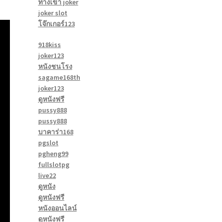
ทางเข้า joker
joker slot
โจ๊กเกอร์123
918kiss
joker123
หนังชนโรง
sagame168th
joker123
ดูหนังฟรี
pussy888
pussy888
บาคาร่า168
pgslot
pgheng99
fullslotpg
live22
ดูหนัง
ดูหนังฟรี
หนังออนไลน์
ดูหนังฟรี