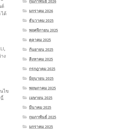
กุมภาพันธ์ 2026
ต์
มกราคม 2026
ะได้
ธันวาคม 2025
พฤศจิกายน 2025
ตุลาคม 2025
LI,
กันยายน 2025
่าง
สิงหาคม 2025
กรกฎาคม 2025
มิถุนายน 2025
พฤษภาคม 2025
่อนไข
เมษายน 2025
ี้
มีนาคม 2025
กุมภาพันธ์ 2025
มกราคม 2025