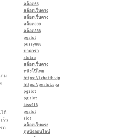
สล็อต66
สล็อตเว็บตรง
สล็อตเว็บตรง
สล็อต888
สล็อต888
pgslot
pussy888
บาคาร่า
slotxo
สล็อตเว็บตรง
หนังโป๊ไทย
เกม
https://1xbetth.vip
พ
https://pgslot.spa
pgslot
pg slot
kiss918
pgslot
ได้
slot
เร็ว
สล็อตเว็บตรง
ารถ
ดูหนังออนไลน์