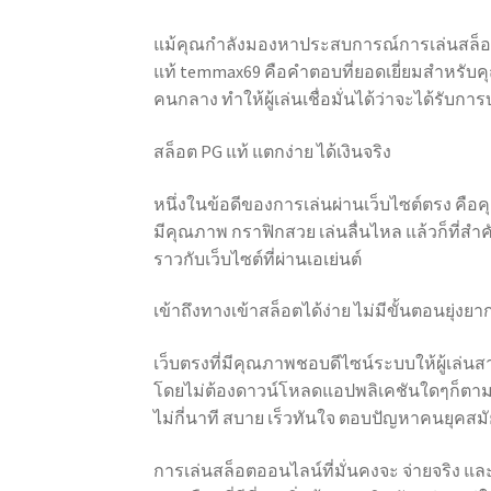
แม้คุณกำลังมองหาประสบการณ์การเล่นสล็อตที่
แท้ temmax69 คือคำตอบที่ยอดเยี่ยมสำหรับค
คนกลาง ทำให้ผู้เล่นเชื่อมั่นได้ว่าจะได้รับกา
สล็อต PG แท้ แตกง่าย ได้เงินจริง
หนึ่งในข้อดีของการเล่นผ่านเว็บไซต์ตรง คือคุ
มีคุณภาพ กราฟิกสวย เล่นลื่นไหล แล้วก็ที่สำค
ราวกับเว็บไซต์ที่ผ่านเอเย่นต์
เข้าถึงทางเข้าสล็อตได้ง่าย ไม่มีขั้นตอนยุ่งยา
เว็บตรงที่มีคุณภาพชอบดีไซน์ระบบให้ผู้เล่นสา
โดยไม่ต้องดาวน์โหลดแอปพลิเคชันใดๆก็ตาม
ไม่กี่นาที สบาย เร็วทันใจ ตอบปัญหาคนยุคสม
การเล่นสล็อตออนไลน์ที่มั่นคงจะ จ่ายจริง และเข