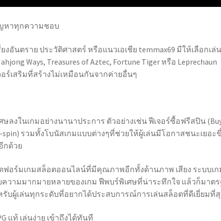
ัญหาทุกความชอบ
่ยงอันตราย ประวัติศาสตร์ หรือแนวเอเชีย temmax69 มีให้เลือกเล่
hjong Ways, Treasures of Aztec, Fortune Tiger หรือ Leprechaun
ร์เสริมที่สร้างไม่เหมือนกันจากค่ายอื่นๆ
ิเศษลงในเกมอย่างนานาประการ ตัวอย่างเช่น ฟีเจอร์ซื้อฟรีสปิน (Bu
(Re-spin) รวมทั้งโบนัสเกมแบบต่างๆที่ช่วยให้ผู้เล่นมีโอกาสชนะเยอะขึ
ีกด้วย
ตฟอร์มเกมสล็อตออนไลน์ที่มีคุณภาพอีกทั้งด้านภาพ เสียง ระบบเก
้วยความมากมายหลายของเกม ฟีพบร์พิเศษที่น่าระทึกใจ แล้วก็มาต
ผู้เล่นทุกระดับที่อยากได้ประสบการณ์การเล่นสล็อตที่ดีเยี่ยมที่ส
แท้ เล่นง่าย เข้าถึงได้ทันที