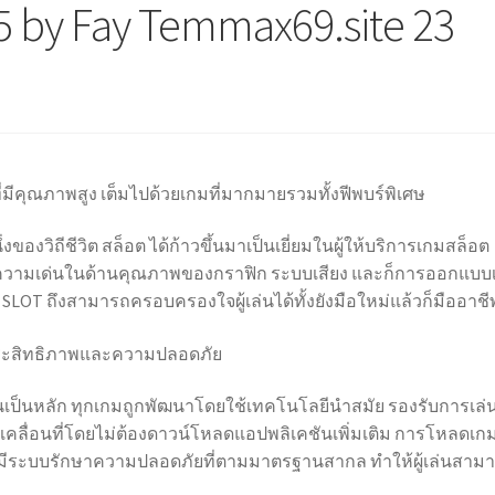
95 by Fay Temmax69.site 23
ีคุณภาพสูง เต็มไปด้วยเกมที่มากมายรวมทั้งฟีพบร์พิเศษ
ของวิถีชีวิต สล็อต ได้ก้าวขึ้นมาเป็นเยี่ยมในผู้ให้บริการเกมสล็อต
ด้วยความเด่นในด้านคุณภาพของกราฟิก ระบบเสียง และก็การออกแบบ
 SLOT ถึงสามารถครอบครองใจผู้เล่นได้ทั้งยังมือใหม่แล้วก็มืออาชี
ประสิทธิภาพและความปลอดภัย
นเป็นหลัก ทุกเกมถูกพัฒนาโดยใช้เทคโนโลยีนำสมัย รองรับการเล่น
์เคลื่อนที่โดยไม่ต้องดาวน์โหลดแอปพลิเคชันเพิ่มเติม การโหลดเกม
็นมีระบบรักษาความปลอดภัยที่ตามมาตรฐานสากล ทำให้ผู้เล่นสาม