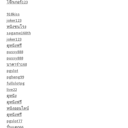
โจ๊กเกอร์123
918kiss
joker123
หนังชนโรง
sagame168th
joker123
ดูหนังฟรี
pussy888
pussy888
บาคาร่า168
pgslot
pgheng99
fullslotpg
live22
ดูหนัง
ดูหนังฟรี
หนังออนไลน์
ดูหนังฟรี
pgslot77
ปั่นแตก66