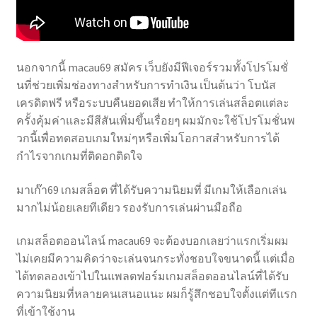
นอกจากนี้ macau69 สมัคร เว็บยังมีฟีเจอร์รวมทั้งโปรโมชั่
นที่ช่วยเพิ่มช่องทางสำหรับการทำเงิน เป็นต้นว่า โบนัส
เครดิตฟรี หรือระบบคืนยอดเสีย ทำให้การเล่นสล็อตแต่ละ
ครั้งคุ้มค่าและมีสีสันเพิ่มขึ้นเรื่อยๆ ผมมักจะใช้โปรโมชั่นพ
วกนี้เพื่อทดสอบเกมใหม่ๆหรือเพิ่มโอกาสสำหรับการได้
กำไรจากเกมที่ติดอกติดใจ
มาเก๊า69 เกมสล็อต ที่ได้รับความนิยมที่ มีเกมให้เลือกเล่น
มากไม่น้อยเลยทีเดียว รองรับการเล่นผ่านมือถือ
เกมสล็อตออนไลน์ macau69 จะต้องบอกเลยว่าแรกเริ่มผม
ไม่เคยมีความคิดว่าจะเล่นจนกระทั่งชอบใจขนาดนี้ แต่เมื่อ
ได้ทดลองเข้าไปในแพลตฟอร์มเกมสล็อตออนไลน์ที่ได้รับ
ความนิยมที่หลายคนเสนอแนะ ผมก็รู้สึกชอบใจตั้งแต่ทีแรก
ที่เข้าใช้งาน