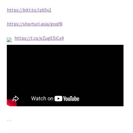
https://bitt.to/lzb5v1
https://shorturl.asia/goqf8
https://t.co/eZugE5iCx4
…