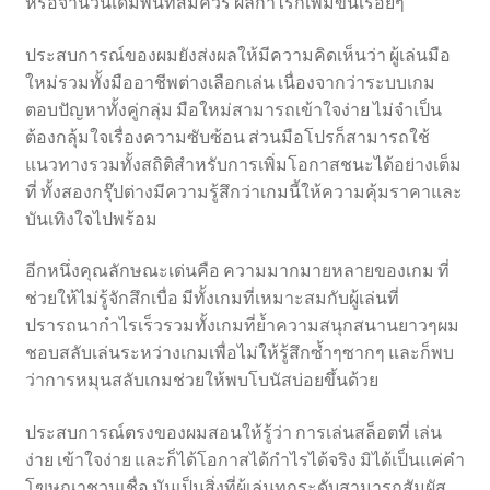
หรือจำนวนเดิมพันที่สมควร ผลกำไรก็เพิ่มขึ้นเรื่อยๆ
ประสบการณ์ของผมยังส่งผลให้มีความคิดเห็นว่า ผู้เล่นมือ
ใหม่รวมทั้งมืออาชีพต่างเลือกเล่น เนื่องจากว่าระบบเกม
ตอบปัญหาทั้งคู่กลุ่ม มือใหม่สามารถเข้าใจง่าย ไม่จำเป็น
ต้องกลุ้มใจเรื่องความซับซ้อน ส่วนมือโปรก็สามารถใช้
แนวทางรวมทั้งสถิติสำหรับการเพิ่มโอกาสชนะได้อย่างเต็ม
ที่ ทั้งสองกรุ๊ปต่างมีความรู้สึกว่าเกมนี้ให้ความคุ้มราคาและ
บันเทิงใจไปพร้อม
อีกหนึ่งคุณลักษณะเด่นคือ ความมากมายหลายของเกม ที่
ช่วยให้ไม่รู้จักสึกเบื่อ มีทั้งเกมที่เหมาะสมกับผู้เล่นที่
ปรารถนากำไรเร็วรวมทั้งเกมที่ย้ำความสนุกสนานยาวๆผม
ชอบสลับเล่นระหว่างเกมเพื่อไม่ให้รู้สึกซ้ำๆซากๆ และก็พบ
ว่าการหมุนสลับเกมช่วยให้พบโบนัสบ่อยขึ้นด้วย
ประสบการณ์ตรงของผมสอนให้รู้ว่า การเล่นสล็อตที่ เล่น
ง่าย เข้าใจง่าย และก็ได้โอกาสได้กำไรได้จริง มิได้เป็นแค่คำ
โฆษณาชวนเชื่อ มันเป็นสิ่งที่ผู้เล่นทุกระดับสามารถสัมผัส