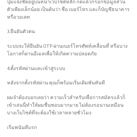
ปุ่มแจ้งชัดอยู่บนหน้าเว็บไซต์หลัก กดแล้วกรอกข้อมูลส่วน
ตัวเพียงเล็กน้อย เป็นต้นว่า ชื่อ เบอร์โทร และก็บัญชีธนาคาร
หรือวอเลท
3.ยืนยันตัวตน
ระบบจะให้ยืนยัน OTP ผ่านเบอร์โทรศัพท์เคลื่อนที่ หรือบาง
โอกาสก็ผ่านอีเมลเพื่อให้เกิดความปลอดภัย
4.ตั้งรหัสผ่านและเข้าสู่ระบบ
หลังจากตั้งรหัสผ่าน คุณก็พร้อมเริ่มเดิมพันทันที
ผมจำต้องบอกเลยว่า ความเร็วสำหรับเพื่อการสมัครแล้วก็
เข้าเล่นนี่ทำให้ผมชื่นชอบมากมาย ไม่ต้องรอนานเหมือน
บางเว็บไซต์ที่จะต้องใช้เวลาหลายชั่วโมง
เริ่มพนันทีแรก