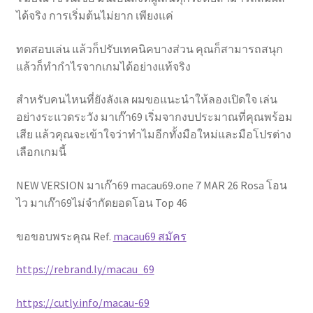
ได้จริง การเริ่มต้นไม่ยาก เพียงแค่
ทดสอบเล่น แล้วก็ปรับเทคนิคบางส่วน คุณก็สามารถสนุก
แล้วก็ทำกำไรจากเกมได้อย่างแท้จริง
สำหรับคนไหนที่ยังลังเล ผมขอแนะนำให้ลองเปิดใจ เล่น
อย่างระแวดระวัง มาเก๊า69 เริ่มจากงบประมาณที่คุณพร้อม
เสีย แล้วคุณจะเข้าใจว่าทำไมอีกทั้งมือใหม่และมือโปรต่าง
เลือกเกมนี้
NEW VERSION มาเก๊า69 macau69.one 7 MAR 26 Rosa โอน
ไว มาเก๊า69ไม่จำกัดยอดโอน Top 46
ขอขอบพระคุณ Ref.
macau69 สมัคร
https://rebrand.ly/macau_69
https://cutly.info/macau-69