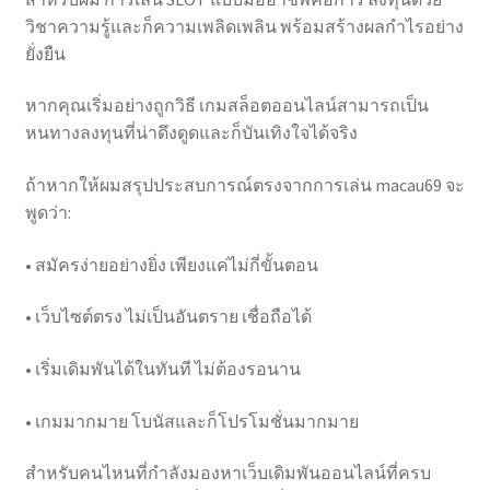
วิชาความรู้และก็ความเพลิดเพลิน พร้อมสร้างผลกำไรอย่าง
ยั่งยืน
หากคุณเริ่มอย่างถูกวิธี เกมสล็อตออนไลน์สามารถเป็น
หนทางลงทุนที่น่าดึงดูดและก็บันเทิงใจได้จริง
ถ้าหากให้ผมสรุปประสบการณ์ตรงจากการเล่น macau69 จะ
พูดว่า:
• สมัครง่ายอย่างยิ่ง เพียงแค่ไม่กี่ขั้นตอน
• เว็บไซต์ตรง ไม่เป็นอันตราย เชื่อถือได้
• เริ่มเดิมพันได้ในทันที ไม่ต้องรอนาน
• เกมมากมาย โบนัสและก็โปรโมชั่นมากมาย
สำหรับคนไหนที่กำลังมองหาเว็บเดิมพันออนไลน์ที่ครบ