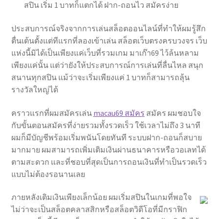
สปิน เริ่ม 1 บาทก็แตกได้ ฝาก-ถอนไว สมัครง่าย
ประสบการณ์จริงจากการเล่นสล็อตออนไลน์ที่ทำให้ผมรู้สึก
ตื่นเต้นตั้งแต่ทีแรกที่ลองเข้าเล่น สล็อตเว็บตรงครบวงจร เว็บ
แห่งนี้มิได้เป็นเพียงแค่เว็บที่รวมเกม มาเก๊า69 ไว้ล้นหลาม
เพียงแค่นั้น แต่ว่ายังให้ประสบการณ์การเล่นที่ลื่นไหล สนุก
สนานทุกสปิน แม้ว่าจะเริ่มเพียงแค่ 1 บาทก็สามารถลุ้น
รางวัลใหญ่ได้
คราวแรกที่ผมสมัครเล่น
macau69 สมัคร
สมัคร ผมชอบใจ
กับขั้นตอนสมัครที่ง่ายรวมทั้งรวดเร็ว ใช้เวลาไม่ถึง 3 นาที
ผมก็มีบัญชีพร้อมเริ่มพนันโดยทันที ระบบฝาก-ถอนก็สบาย
มากมาย ผมสามารถเพิ่มเติมเงินผ่านธนาคารหรือวอเลทได้
ตามสะดวก และที่ชอบที่สุดเป็นการถอนเงินที่ทำเป็นรวดเร็ว
แบบไม่ต้องรอนานเลย
ภายหลังเติมเงินเพียงเล็กน้อย ผมเริ่มสปินในเกมที่พอใจ
ไม่ว่าจะเป็นสล็อตคลาสสิกหรือสล็อตวิดีโอที่มีกราฟิก