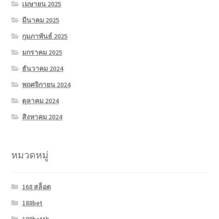
เมษายน 2025
มีนาคม 2025
กุมภาพันธ์ 2025
มกราคม 2025
ธันวาคม 2024
พฤศจิกายน 2024
ตุลาคม 2024
สิงหาคม 2024
หมวดหมู่
168 สล็อต
188bet