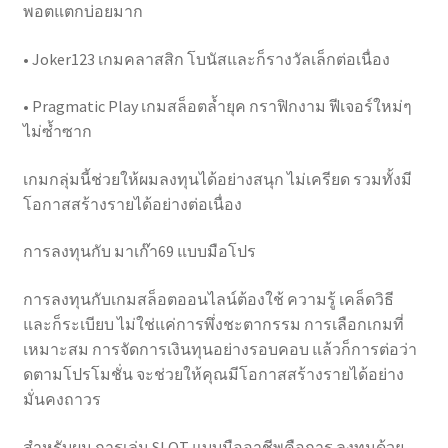
พอตแตกบ่อยมาก
• Joker123 เกมคลาสสิก โบนัสและก็รางวัลเล็กต่อเนื่อง
• Pragmatic Play เกมสล็อตล้ำยุค กราฟิกงาม ฟีเจอร์ใหม่ๆ
ไม่ซ้ำซาก
เกมกลุ่มนี้ช่วยให้ผมลงทุนได้อย่างสนุก ไม่เครียด รวมทั้งมี
โอกาสสร้างรายได้อย่างต่อเนื่อง
การลงทุนกับ มาเก๊า69 แบบมือโปร
การลงทุนกับเกมสล็อตออนไลน์ต้องใช้ ความรู้ เคล็ดวิธี
และก็ระเบียบ ไม่ใช่แค่การพึ่งชะตากรรม การเลือกเกมที่
เหมาะสม การจัดการเงินทุนอย่างรอบคอบ แล้วก็การต่อว่า
ดตามโปรโมชั่น จะช่วยให้คุณมีโอกาสสร้างรายได้อย่าง
มั่นคงถาวร
สำหรับผม การเล่น SLOT แบบมืออาชีพคือการ ลงทุนด้วย