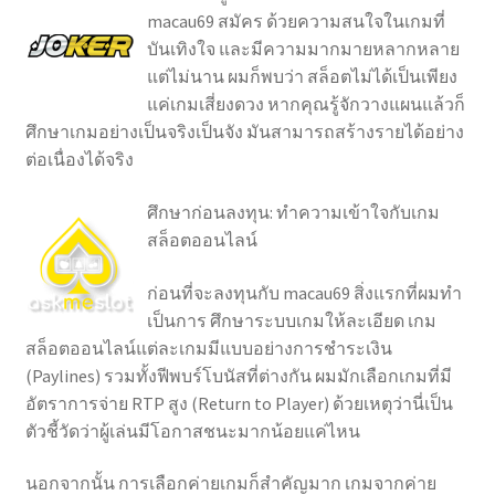
macau69 สมัคร ด้วยความสนใจในเกมที่
บันเทิงใจ และมีความมากมายหลากหลาย
แต่ไม่นาน ผมก็พบว่า สล็อตไม่ได้เป็นเพียง
แค่เกมเสี่ยงดวง หากคุณรู้จักวางแผนแล้วก็
ศึกษาเกมอย่างเป็นจริงเป็นจัง มันสามารถสร้างรายได้อย่าง
ต่อเนื่องได้จริง
ศึกษาก่อนลงทุน: ทำความเข้าใจกับเกม
สล็อตออนไลน์
ก่อนที่จะลงทุนกับ macau69 สิ่งแรกที่ผมทำ
เป็นการ ศึกษาระบบเกมให้ละเอียด เกม
สล็อตออนไลน์แต่ละเกมมีแบบอย่างการชำระเงิน
(Paylines) รวมทั้งฟีพบร์โบนัสที่ต่างกัน ผมมักเลือกเกมที่มี
อัตราการจ่าย RTP สูง (Return to Player) ด้วยเหตุว่านี่เป็น
ตัวชี้วัดว่าผู้เล่นมีโอกาสชนะมากน้อยแค่ไหน
นอกจากนั้น การเลือกค่ายเกมก็สำคัญมาก เกมจากค่าย