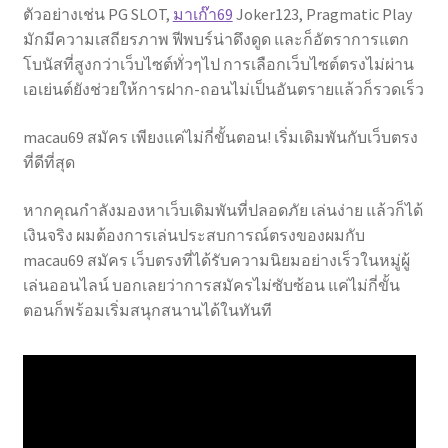
ตัวอย่างเช่น PG SLOT,
มาเก๊า69
Joker123, Pragmatic Play
มักมีความเสถียรภาพ ฟีพบร์น่าดึงดูด และก็อัตราการแตก
โบนัสที่สูงกว่าเว็บไซต์ทั่วๆไป การเลือกเว็บไซต์ตรงไม่ผ่าน
เอเย่นต์ยังช่วยให้การฝาก-ถอนไม่เป็นอันตรายแล้วก็รวดเร็ว
macau69 สมัคร เพียงแค่ไม่กี่ขั้นตอน! เริ่มเดิมพันกับเว็บตรง
ที่ดีที่สุด
หากคุณกำลังมองหาเว็บเดิมพันที่ปลอดภัย เล่นง่าย แล้วก็ได้
เงินจริง ผมต้องการเล่นประสบการณ์ตรงของผมกับ
macau69 สมัคร เว็บตรงที่ได้รับความนิยมอย่างเร็วในหมู่ผู้
เล่นออนไลน์ บอกเลยว่าการสมัครไม่ซับซ้อน แค่ไม่กี่ขั้น
ตอนก็พร้อมเริ่มสนุกสนานได้ในทันที