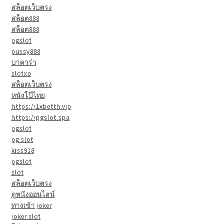
สล็อตเว็บตรง
สล็อต888
สล็อต888
pgslot
pussy888
บาคาร่า
slotxo
สล็อตเว็บตรง
หนังโป๊ไทย
https://1xbetth.vip
https://pgslot.spa
pgslot
pg slot
kiss918
pgslot
slot
สล็อตเว็บตรง
ดูหนังออนไลน์
ทางเข้า joker
joker slot