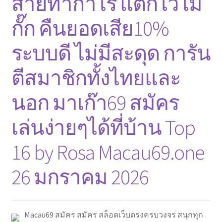
สายทำกำไร แตกไวไม่
กั๊ก คืนยอดเสีย10%
ระบบดี ไม่มีสะดุด การัน
ตีสมาชิกทั้งไทยและ
นอก มาเก๊า69 สมัคร
เล่นง่ายๆได้ที่บ้าน Top
16 by Rosa Macau69.one
26 มกราคม 2026
Macau69 สมัคร สมัคร สล็อตเว็บตรงครบวงจร สนุกทุก