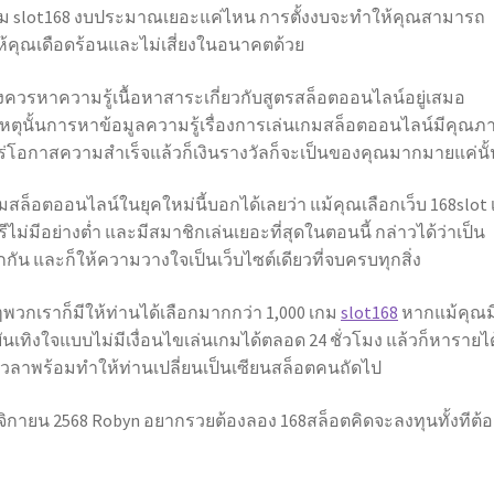
่นเกม slot168 งบประมาณเยอะแค่ไหน การตั้งงบจะทำให้คุณสามารถ
ห้คุณเดือดร้อนและไม่เสี่ยงในอนาคตด้วย
จึงควรหาความรู้เนื้อหาสาระเกี่ยวกับสูตรสล็อตออนไลน์อยู่เสมอ
เหตุนั้นการหาข้อมูลความรู้เรื่องการเล่นเกมสล็อตออนไลน์มีคุณภ
ร่โอกาสความสำเร็จแล้วก็เงินรางวัลก็จะเป็นของคุณมากมายแค่นั้
สล็อตออนไลน์ในยุคใหม่นี้บอกได้เลยว่า แม้คุณเลือกเว็บ 168slot 
่มีอย่างต่ำ และมีสมาชิกเล่นเยอะที่สุดในตอนนี้ กล่าวได้ว่าเป็น
ักกัน และก็ให้ความวางใจเป็นเว็บไซต์เดียวที่จบครบทุกสิ่ง
ๆพวกเราก็มีให้ท่านได้เลือกมากกว่า 1,000 เกม
slot168
หากแม้คุณม
นเทิงใจแบบไม่มีเงื่อนไขเล่นเกมได้ตลอด 24 ชั่วโมง แล้วก็หารายได
ันเวลาพร้อมทำให้ท่านเปลี่ยนเป็นเซียนสล็อตคนถัดไป
ิกายน 2568 Robyn อยากรวยต้องลอง 168สล็อตคิดจะลงทุนทั้งทีต้องที