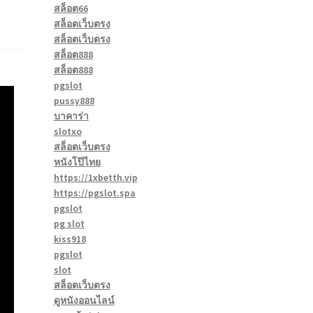
สล็อต66
สล็อตเว็บตรง
สล็อตเว็บตรง
สล็อต888
สล็อต888
pgslot
pussy888
บาคาร่า
slotxo
สล็อตเว็บตรง
หนังโป๊ไทย
https://1xbetth.vip
https://pgslot.spa
pgslot
pg slot
kiss918
pgslot
slot
สล็อตเว็บตรง
ดูหนังออนไลน์