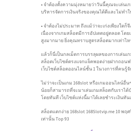
• จำต้องตั้งความมุ่งหมายว่าวันนี้คุณจะเล
บริหารจัดการเงินจริงของคุณได้ดีและไม่ทำใ
• จำต้องไม่ประมาท ถึงแม้ว่าจะเก่งเพียงใดก็
เนื่องจากเกมสล็อตมีการอัปเดตอยู่ตลอด โดย
สูงมากมาย ยิ่งคุณทราบสูตรสล็อตมากเท่าไห
แล้วก็นี่เป็นกลเม็ดการบรรลุผลของการเล่นเกม
สล็อตเว็บไซต์ตรงแจกแจ็คพอตง่ายฝากถอนฟรีไม
เว็บไซต์สล็อตออนไลน์ชั้น 1 ในวงการที่คนรู้จ
ไม่ว่าจะเป็นเกม 168slot หรือเกมออนไลน์อื่น
น้อยก็สามารถที่จะมาเล่นเกมสล็อตกับเราได้บั
โดยทันที เว็บไซต์แห่งนี้มาได้เลยชำระเงินท
สล็อตแตกง่าย 168slot 168Slotvip.me 10 พฤศจ
เท่านั้น Top 93