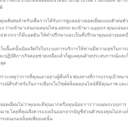
ด้
าคุณพิเศษสำหรับเพื่อการได้รับการดูแลอย่างยอดเยี่ยมแบบตัวต่อตัว
โมง ว่างเข้ามาเล่นเกมตอนไหน admin จะเข้ามา support คุณแน่นอน
d พวกเราก็มีแอดมิน ให้คำปรึกษาและเป็นที่ปรึกษาคุณอย่างยอดเยี
จเว็บนี้แค่นั้นป้อมจิตใจในระบบการบริการให้ท่านมีความสุขในการเ
จะปฏิบัติภารกิจคอยช่วยเหลือแล้วก็ดูแลคุณด้วยประสบการณ์และก
งสุด
ะเหตุว่าการที่คุณเอาอย่างผู้ที่เสร็จ ช่องทางที่การบรรลุเป้าหมาย
สบการณ์ดีๆสำหรับในการเลือกเว็บไซต์สล็อตออนไลน์ที่มีคุณภาพ และก
ยอดเยี่ยมไม่ว่าคุณจะมีทุนมากหรือทุนน้อย การวางแผนระบบการ
มาย โดยที่คุณจึงควรแบ่งเงินออกจากบัญชีส่วนตัวของคุณไม่ล่วงล
การเล่นเกมสล็อตเพียงแค่นั้น