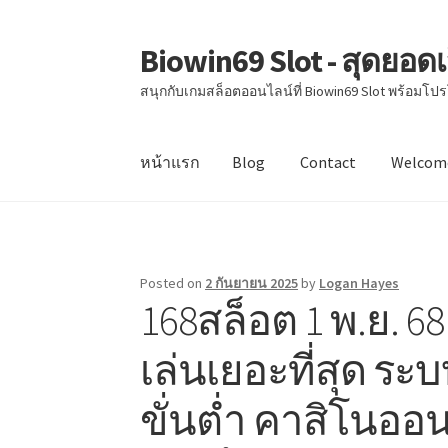
Biowin69 Slot - สุดยอด
Skip
Skip
to
to
สนุกกับเกมสล็อตออนไลน์ที่ Biowin69 Slot พร้อม
navigation
content
หน้าแรก
Blog
Contact
Welcome
หน้าแรก
Blog
Contact
Welcome to the famil
Posted on
2 กันยายน 2025
by
Logan Hayes
168สล็อต 1 พ.ย. 68 
เล่นเยอะที่สุด ระบ
ขั่นต่ำ คาสิโนออน