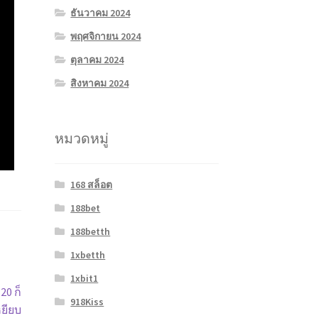
ธันวาคม 2024
พฤศจิกายน 2024
ตุลาคม 2024
สิงหาคม 2024
หมวดหมู่
168 สล็อต
188bet
188betth
1xbetth
1xbit1
20 ก็
918Kiss
หยียบ