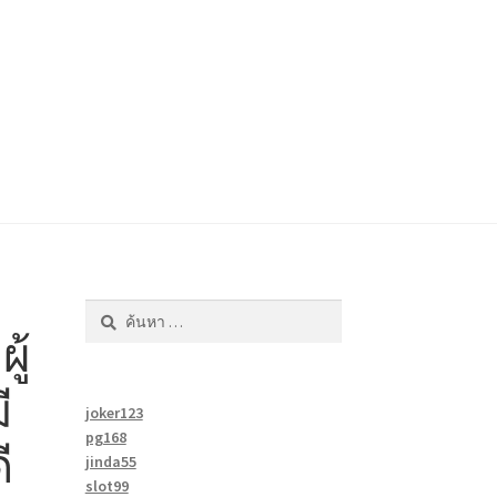
ค้นหา
สำหรับ:
ู้
ี
joker123
pg168
ี
jinda55
slot99