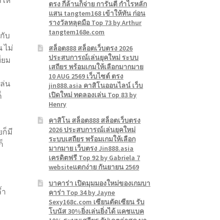
ตรง กี่ล้านก็จ่าย การันตี กำไรหลัก
แสน tangtem168 เข้าให้ทัน ก่อน
รางวัลหลุดมือ Top 73 by Arthur
tangtem168e.com
กับ
 ไม่
สล็อต888 สล็อตเว็บตรง 2026
ประสบการณ์เล่นยุคใหม่ ระบบ
่ยม
เสถียร พร้อมเกมให้เลือกมากมาย
10 AUG 2569 เว็บไซต์ ตรง
ล่น
jin888.asia คาสิโนออนไลน์ เว็บ
เปิดใหม่ ทดลองเล่น Top 83 by
็
Henry
คาสิโน สล็อต888 สล็อตเว็บตรง
2026 ประสบการณ์เล่นยุคใหม่
ก็มี
ระบบเสถียร พร้อมเกมให้เลือก
็
มากมาย เว็บตรง Jin888.asia
เครดิตฟรี Top 92 by Gabriela 7
websiteแตกง่าย กันยายน 2569
บาคาร่า เปิดมุมมองใหม่ของเกมบา
้ำ
คาร่า Top 34 by Jayne
Sexy168c.com เซียนตัดเซียน รับ
โบนัส 30%ยิ่งเล่นยิ่งได้ แคชแบค