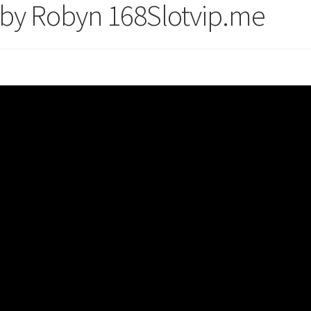
 by Robyn 168Slotvip.me