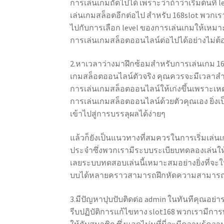
การเล่นเกมถัดไปได้ เพราะว่าถ้าว่าเริ่มต้นท
เล่นเกมสล็อตอีกต่อไป สำหรับ 168slot พวกเรา
ไปกับการเลือก level ของการเล่นเกมให้เหมา
การเล่นเกมสล็อตออนไลน์ต่อไปได้อย่างไม่ต้
2.หาเวลาว่างมาฝึกซ้อมสำหรับการเล่นเกม 
เกมสล็อตออนไลน์ตัวจริง คุณควรจะมีเวล
การเล่นเกมสล็อตออนไลน์ให้เก่งขึ้นเพราะเหตุ
การเล่นเกมสล็อตออนไลน์ด้วยตัวคุณเอง ยิ่งเป็น
เข้าไปสู่การบรรลุผลได้ง่ายๆ
แล้วก็ยังเป็นแนวทางที่สมควรในการเริ่มเล่นเ
ประจำซึ่งพวกเรามีระบบระเบียบทดลองเล่นให้
เลยระบบทดสอบเล่นนี้เหมาะสมอย่างยิ่งที่
บบได้หลายคราวสามารถฝึกหัดความสามารถแล้ว
3.มีปัญหาปุบปับติดต่อ admin ในทันทีคุณอย่าร
รีบปฏิบัติการแก้ไขทาง slot168 พวกเรามีก
ให้กับสมาชิก ซึ่งแอดไม่นที่นี่จะมีความรู้ค